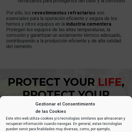
refractarios para protegerlos del calor y la corrosión.
Por ello, los
revestimientos refractarios
son
esenciales para la operación eficiente y segura de los
hornos y otros equipos en la
industria cementera
.
Protegen los equipos de las altas temperaturas, la
corrosión y garantizan un aislamiento térmico adecuado,
contribuyendo a la producción eficiente y de alta calidad
del cemento.
PROTECT YOUR
LIFE
,
PROTECT YOUR
TEAM
.
Gestionar el Consentimiento
de las Cookies
Este sitio web utiliza cookies y/o tecnologías similares que almacenan y
recuperan información cuando navegas. En general, estas tecnologías
pueden servir para finalidades muy diversas, como, por ejemplo,