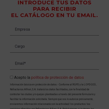
INTRODUCE TUS DATOS
PARA RECIBIR
EL CATÁLOGO EN TU EMAIL.
Acepto la
política de protección de datos
Información básica en protección de datos.- Conforme al RGPD y la LOPDGDD,
Refractarios Alfran, S.A. tratará los datos facilitados, con la finalidad de
contestar las dudas y/o quejas planteadas a través del presente formulario y
facilitar la información solicitada. Siempre que nos lo autorice previamente,
enviaremos información relacionada con la actividad/ los productos/ los
servicios ofrecidos por Refractarios Alfran, S.A. Podrá ejercer, si lo desea, los