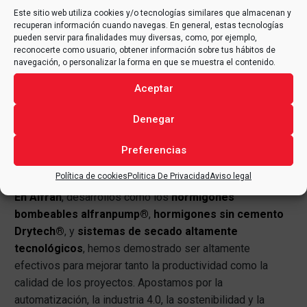
Este sitio web utiliza cookies y/o tecnologías similares que almacenan y
SOLUCIONES EFECTIVAS PARA OPTIMIZAR
recuperan información cuando navegas. En general, estas tecnologías
LA FABRICACIÓN DE HORMIGONES
pueden servir para finalidades muy diversas, como, por ejemplo,
reconocerte como usuario, obtener información sobre tus hábitos de
REFRACTARIOS
navegación, o personalizar la forma en que se muestra el contenido.
Para enfrentar los desafíos mencionados, es
Aceptar
imprescindible integrar innovación, tecnología y formación
en cada etapa del proceso. Desde el laboratorio hasta el
Denegar
sitio de instalación, todas las fases deben ser
Preferencias
planificadas con rigor técnico y ejecutadas bajo
estándares de calidad internacionales.
Política de cookies
Politica De Privacidad
Aviso legal
En Alfran
, desarrollos como los
hormigones
bombeables alfranpump®
,
hormigones sin cemento
Drytech®
, y
sistemas de secado altamente
tecnológicos
, hemos demostrado ser altamente
efectivos para mejorar tanto la productividad como la
calidad de los proyectos. Apostamos por la
automatización, la industria 4.0, la sostenibilidad y la