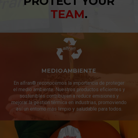
PROTECT YOUR
TEAM
.
MEDIOAMBIENTE
En alfran® reconocemos la importancia de proteger
el medio ambiente. Nuestros productos eficientes y
sostenibles contribuyen a reducir emisiones y
mejorar la gestión térmica en industrias, promoviendo
así un entorno más limpio y saludable para todos.