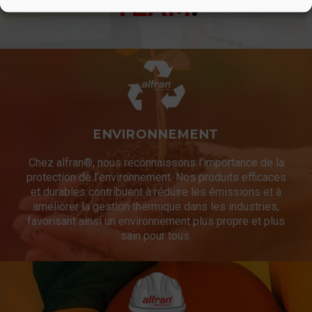
TEAM
.
ENVIRONNEMENT
Chez alfran®, nous reconnaissons l’importance de la
protection de l’environnement. Nos produits efficaces
et durables contribuent à réduire les émissions et à
améliorer la gestion thermique dans les industries,
favorisant ainsi un environnement plus propre et plus
sain pour tous.