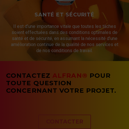
SANTÉ ET SÉCURITÉ
Il est d’une importance vitale que toutes les tâches
soient effectuées dans des conditions optimales de
santé et de sécurité, en assumant la nécessité d’une
amélioration continue de la qualité de nos services et
de nos conditions de travail.
CONTACTEZ
ALFRAN®
POUR
TOUTE QUESTION
CONCERNANT VOTRE PROJET.
CONTACTER