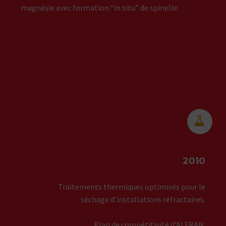
magnésie avec formation “in situ” de spinelle.


2010
Traitements thermiques optimisés pour le
séchage d’installations réfractaires.
Plan de compétitivité d’ALFRAN.