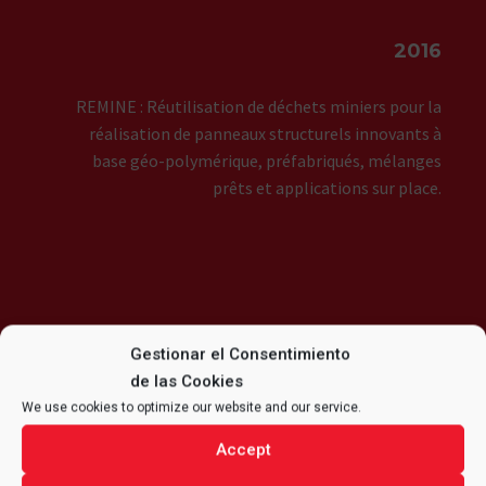
2016
REMINE : Réutilisation de déchets miniers pour la
réalisation de panneaux structurels innovants à
base géo-polymérique, préfabriqués, mélanges
prêts et applications sur place.
Gestionar el Consentimiento


de las Cookies
We use cookies to optimize our website and our service.
ALFRANLITE
Accept