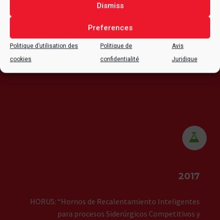
Dismiss
Preferences
Politique d’utilisation des
Politique de
Avis
cookies
confidentialité
Juridique


2017
HORUS: “Hornos de Recalentamiento Inteligentes
para procesos Siderúrgicos Competitivos y