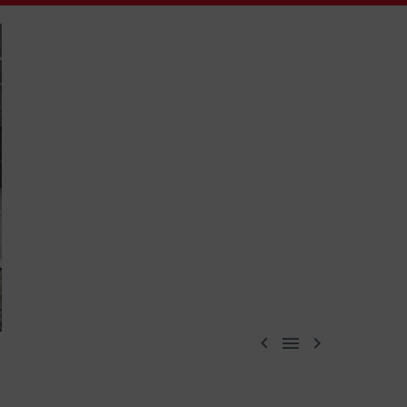


