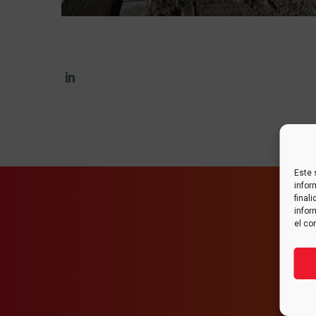
Este 
infor
final
infor
el co