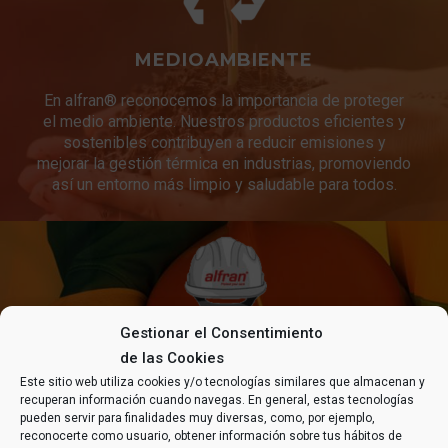
MEDIOAMBIENTE
En alfran® reconocemos la importancia de proteger
el medio ambiente. Nuestros productos eficientes y
sostenibles contribuyen a reducir emisiones y
mejorar la gestión térmica en industrias, promoviendo
así un entorno más limpio y saludable para todos.
Gestionar el Consentimiento
SEGURIDAD Y SALUD
de las Cookies
Este sitio web utiliza cookies y/o tecnologías similares que almacenan y
Es de vital importancia que todas las tareas se
recuperan información cuando navegas. En general, estas tecnologías
realicen en óptimas condiciones de seguridad y salud
pueden servir para finalidades muy diversas, como, por ejemplo,
asumiendo la necesidad de una mejora continua de la
reconocerte como usuario, obtener información sobre tus hábitos de
calidad de nuestros servicios y de nuestras