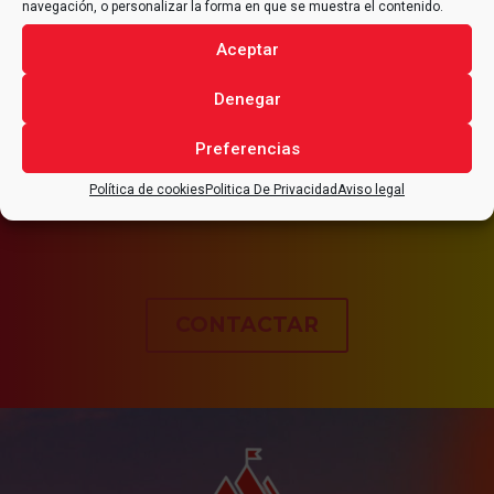
navegación, o personalizar la forma en que se muestra el contenido.
condiciones de trabajo.
Aceptar
Denegar
CONTACTA CON
ALFRAN®
PARA CUALQUIER CONSULTA
Preferencias
RELACIONADA CON TU
Política de cookies
Politica De Privacidad
Aviso legal
PROYECTO
.
CONTACTAR