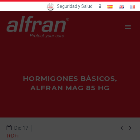
Seguridad y Salud
HORMIGONES BÁSICOS,
ALFRAN MAG 85 HG


Dic 17
I+D+i