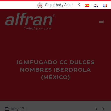
Seguridad y Salud
IGNIFUGADO CC DULCES
NOMBRES IBERDROLA
(MÉXICO)


May 17