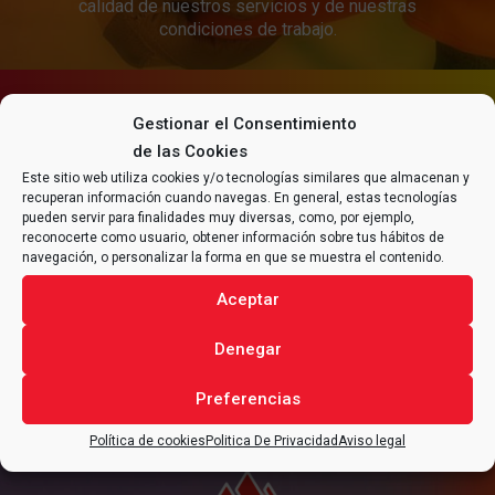
calidad de nuestros servicios y de nuestras
condiciones de trabajo.
CONTACTA CON
ALFRAN®
Gestionar el Consentimiento
PARA CUALQUIER CONSULTA
de las Cookies
RELACIONADA CON TU
Este sitio web utiliza cookies y/o tecnologías similares que almacenan y
recuperan información cuando navegas. En general, estas tecnologías
PROYECTO
.
pueden servir para finalidades muy diversas, como, por ejemplo,
reconocerte como usuario, obtener información sobre tus hábitos de
navegación, o personalizar la forma en que se muestra el contenido.
Aceptar
CONTACTAR
Denegar
Preferencias
Política de cookies
Politica De Privacidad
Aviso legal