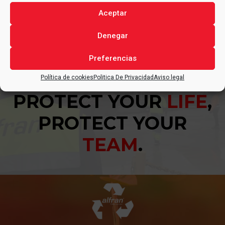
Aceptar
PREV
NEXT
Denegar
Preferencias
Política de cookies
Politica De Privacidad
Aviso legal
PROTECT YOUR
LIFE
,
PROTECT YOUR
TEAM
.