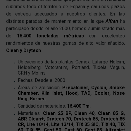
cubrimos todo el territorio de España y dar unos plazos
de entrega adecuados a nuestros clientes. En las
distintas paradas de mantenimiento en la que
Alfran
ha
participado desde el año 2000, hemos suministrado más
de
16.400 toneladas métricas
con excelentes
rendimientos de nuestras gamas de alto valor añadido,
Clean y Drytech
.
Ubicaciones de las plantas: Cemex, Lafarge-Holcim,
Heidelberg, Votorantim, Portland, Tudela Veguin,
CRH y Molins.
Fechas: Desde el 2000
Áreas de aplicación:
Precalciner, Cyclon, Smoke
Chamber, Kiln Inlet, Hood, TAD, Cooler, Nose
Ring, Burner.
Cantidad de materiales:
16.400 Tm.
Materiales:
Clean 25 BP, Clean 40, Clean 85 G,
ABR Clean+, Drytech 70, Drytech 85, Drytech 85
CR, Lite 10/14, Lite 13/14, TIX 35 SIC, TIX 40, TIX
60, TIX 85, Cast 50, Cast 60, Cast 85, Alfranjet