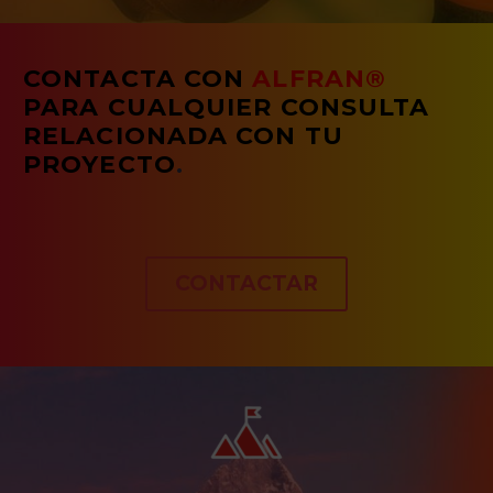
CONTACTA CON
ALFRAN®
PARA CUALQUIER CONSULTA
RELACIONADA CON TU
PROYECTO
.
CONTACTAR