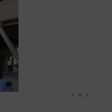


