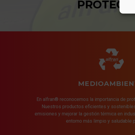
PROTECT
MEDIOAMBIEN
En alfran® reconocemos la importancia de pro
Nuestros productos eficientes y sostenibles
emisiones y mejorar la gestión térmica en indus
entorno más limpio y saludable p