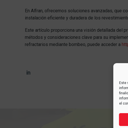
En Alfran, ofrecemos soluciones avanzadas, que co
instalación eficiente y duradera de los revestimien
Este artículo proporciona una visión detallada del 
métodos y consideraciones clave para su implement
refractarios mediante bombeo, puede acceder a
htt
Este 
infor
final
infor
el co