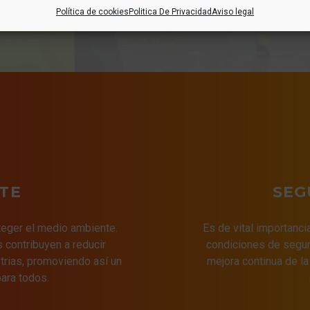
 YOUR
LIFE
, PROTECT 
Política de cookies
Politica De Privacidad
Aviso legal
TE
SEG
teger el medio ambiente.
Es de vital importanci
 contribuyen a reducir
condiciones de segur
trias, promoviendo así un
mejora continua de la
ara todos.