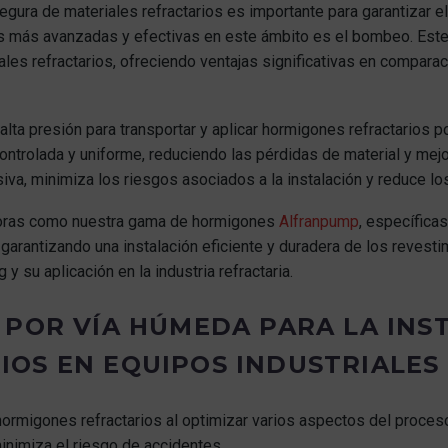
 y segura de materiales refractarios es importante para garantizar
cas más avanzadas y efectivas en este ámbito es el bombeo. Es
ales refractarios, ofreciendo ventajas significativas en compar
lta presión para transportar y aplicar hormigones refractarios 
ntrolada y uniforme, reduciendo las pérdidas de material y mejor
siva, minimiza los riesgos asociados a la instalación y reduce l
oras como nuestra gama de hormigones
Alfranpump
, específica
garantizando una instalación eficiente y duradera de los revestim
 su aplicación en la industria refractaria.
 POR VÍA HÚMEDA PARA LA INS
OS EN EQUIPOS INDUSTRIALES
 hormigones refractarios al optimizar varios aspectos del proces
inimiza el riesgo de accidentes.