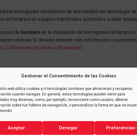
mbina hormigones refractarios de alta calidad con tecnología d
tos refractarios en equipos industriales sometidos a altas tempe
proceso de
bombeo
en la instalación de hormigones refractarios
ación exitosa. Si deseas obtener más información o asesoramie
ps://alfran.com/productos/alfranpump/
.
Gestionar el Consentimiento de las Cookies
sitio web utiliza cookies y/o tecnologías similares que almacenan y recuperan
mación cuando navegas. En general, estas tecnologías pueden servir para
idades muy diversas, como, por ejemplo, reconocerte como usuario, obtener
mación sobre tus hábitos de navegación, o personalizar la forma en que se mues
ntenido.
Aceptar
Denegar
Preferencias