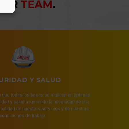
YOUR
TEAM
.
URIDAD Y SALUD
a que todas las tareas se realicen en óptimas
idad y salud asumiendo la necesidad de una
 calidad de nuestros servicios y de nuestras
condiciones de trabajo.