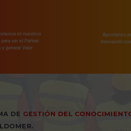
xcelencia en nuestros
Apostamos por
para ser el Partner
Innovación c
s y generar Valor.
MA DE
GESTIÓN DEL CONOCIMIENT
LDOMER.