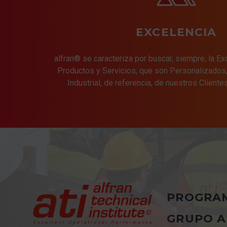
EXCELENCIA
alfran® se caracteriza por buscar, siempre, la E
Productos y Servicios, que son Personalizados, 
Industrial, de referencia, de nuestros Cliente
PROGRA
GRUPO A