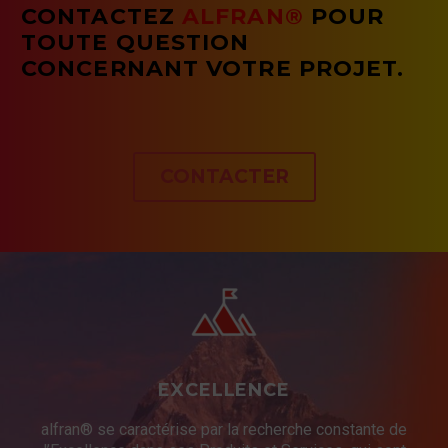
CONTACTEZ
ALFRAN®
POUR
TOUTE QUESTION
CONCERNANT VOTRE PROJET.
CONTACTER
EXCELLENCE
alfran® se caractérise par la recherche constante de