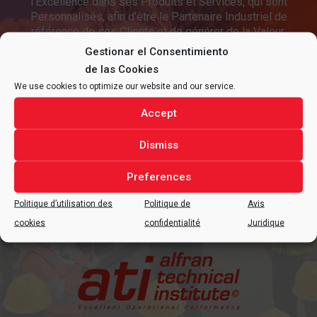
l’Excellence dans ses Produits et Services, qui sont
Personnalisés, afin d’être le Partenaire Industriel de
référence de ses Clients et de générer de la Valeur.
Gestionar el Consentimiento
de las Cookies
We use cookies to optimize our website and our service.
Accept
R+D+I
Dismiss
Nous nous engageons à poursuivre le
Preferences
développement technologique.
Innovation constante en matière de produits et de
Politique d’utilisation des
Politique de
Avis
services.
cookies
confidentialité
Juridique