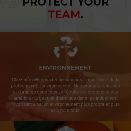
PROTECT YOUR
TEAM
.
ENVIRONNEMENT
Chez alfran®, nous reconnaissons l’importance de la
protection de l’environnement. Nos produits efficaces
et durables contribuent à réduire les émissions et à
améliorer la gestion thermique dans les industries,
favorisant ainsi un environnement plus propre et plus
sain pour tous.