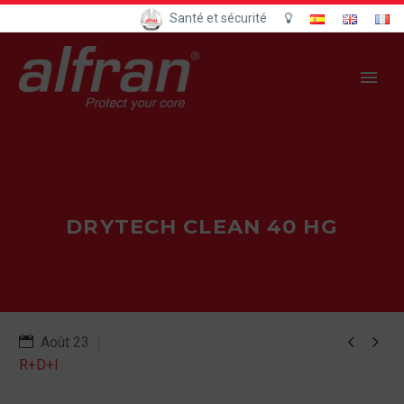
Santé et sécurité
DRYTECH CLEAN 40 HG


Août 23
R+D+I