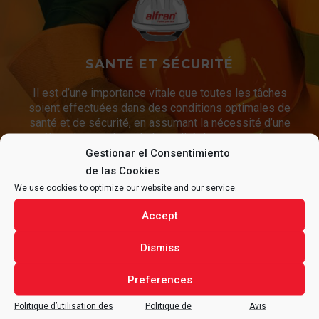
SANTÉ ET SÉCURITÉ
Il est d’une importance vitale que toutes les tâches
soient effectuées dans des conditions optimales de
santé et de sécurité, en assumant la nécessité d’une
amélioration continue de la qualité de nos services et
de nos conditions de travail.
Gestionar el Consentimiento
de las Cookies
We use cookies to optimize our website and our service.
CONTACTEZ
ALFRAN®
POUR
Accept
TOUTE QUESTION
Dismiss
CONCERNANT VOTRE PROJET.
Preferences
Politique d’utilisation des
Politique de
Avis