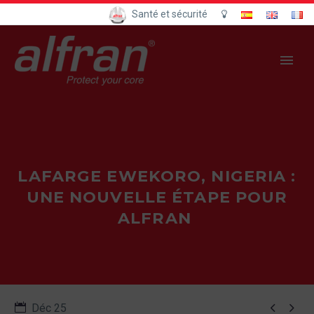
Santé et sécurité
LAFARGE EWEKORO, NIGERIA :
UNE NOUVELLE ÉTAPE POUR
ALFRAN


Déc 25