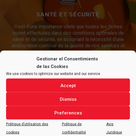
SANTÉ ET SÉCURITÉ
Il est d’une importance vitale que toutes les tâches
soient effectuées dans des conditions optimales de
santé et de sécurité, en assumant la nécessité d’une
amélioration continue de la qualité de nos services et
de nos conditions de travail.
Gestionar el Consentimiento
de las Cookies
We use cookies to optimize our website and our service.
CONTACTEZ
ALFRAN®
POUR
TOUTE QUESTION
Accept
CONCERNANT VOTRE PROJET.
Dismiss
Preferences
Politique d’utilisation des
Politique de
Avis
CONTACTER
cookies
confidentialité
Juridique