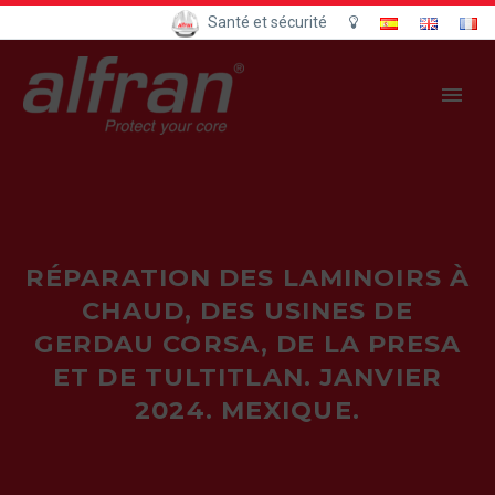
Santé et sécurité
RÉPARATION DES LAMINOIRS À
CHAUD, DES USINES DE
GERDAU CORSA, DE LA PRESA
ET DE TULTITLAN. JANVIER
2024. MEXIQUE.