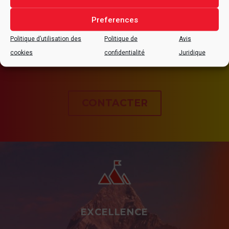
CONTACTEZ
ALFRAN®
POUR
Preferences
TOUTE QUESTION
Politique d’utilisation des
Politique de
Avis
CONCERNANT VOTRE PROJET.
cookies
confidentialité
Juridique
CONTACTER
EXCELLENCE