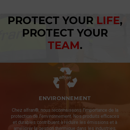
PROTECT YOUR
LIFE
,
PROTECT YOUR
TEAM
.
ENVIRONNEMENT
Chez alfran®, nous reconnaissons l’importance de la
protection de l’environnement. Nos produits efficaces
et durables contribuent à réduire les émissions et à
améliorer la gestion thermique dans les industries,