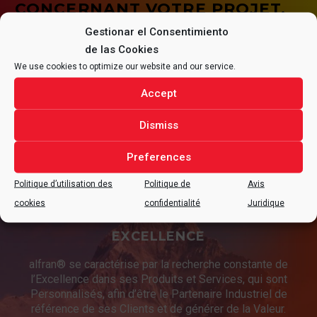
CONCERNANT VOTRE PROJET.
Gestionar el Consentimiento
de las Cookies
We use cookies to optimize our website and our service.
CONTACTER
Accept
Dismiss
Preferences
Politique d’utilisation des
Politique de
Avis
cookies
confidentialité
Juridique
EXCELLENCE
alfran® se caractérise par la recherche constante de
l’Excellence dans ses Produits et Services, qui sont
Personnalisés, afin d’être le Partenaire Industriel de
référence de ses Clients et de générer de la Valeur.