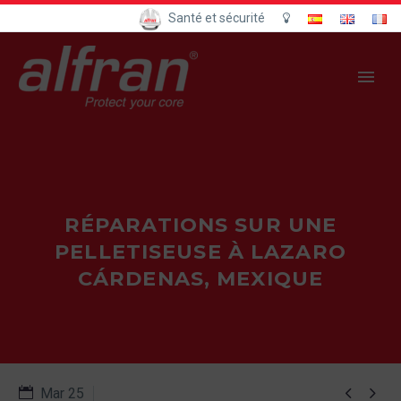
Santé et sécurité
RÉPARATIONS SUR UNE
PELLETISEUSE À LAZARO
CÁRDENAS, MEXIQUE


Mar 25