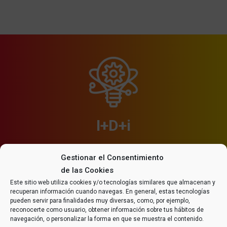
I+D+i
Apostamos por el desarrollo tecnológico continuo
INNOVACIÓN CONSTANTE
Gestionar el Consentimiento
de las Cookies
EN PRODUCTOS Y SERVICIOS
Este sitio web utiliza cookies y/o tecnologías similares que almacenan y
recuperan información cuando navegas. En general, estas tecnologías
pueden servir para finalidades muy diversas, como, por ejemplo,
reconocerte como usuario, obtener información sobre tus hábitos de
navegación, o personalizar la forma en que se muestra el contenido.