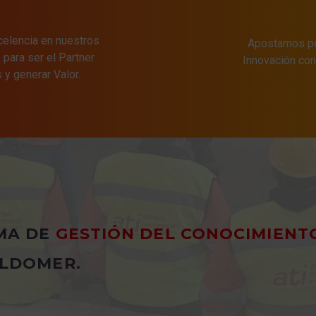
xcelencia en nuestros
Apostamos por
para ser el Partner
Innovación c
s y generar Valor.
MA DE
GESTIÓN DEL CONOCIMIENT
LDOMER.