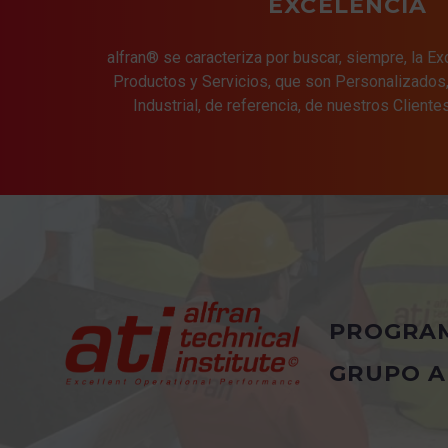
EXCELENCIA
alfran® se caracteriza por buscar, siempre, la E
Productos y Servicios, que son Personalizados, 
Industrial, de referencia, de nuestros Cliente
PROGRA
GRUPO A