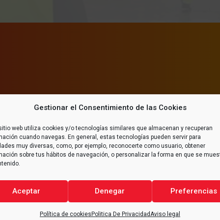
TE
SEG
Gestionar el Consentimiento de las Cookies
sitio web utiliza cookies y/o tecnologías similares que almacenan y recuperan
teger el medio ambiente.
Es de vital importanci
mación cuando navegas. En general, estas tecnologías pueden servir para
 contribuyen a reducir
condiciones de segur
idades muy diversas, como, por ejemplo, reconocerte como usuario, obtener
mación sobre tus hábitos de navegación, o personalizar la forma en que se mues
trias, promoviendo así un
mejora continua de la
ntenido.
ara todos.
Aceptar
Denegar
Preferencias
Política de cookies
Politica De Privacidad
Aviso legal