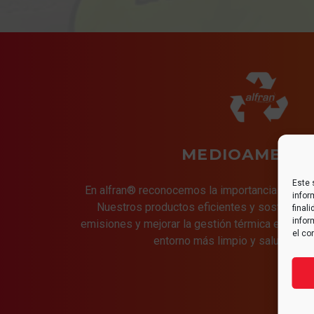
MEDIOAMBIEN
Este 
En alfran® reconocemos la importancia de pro
infor
Nuestros productos eficientes y sostenibles
final
infor
emisiones y mejorar la gestión térmica en indus
el co
entorno más limpio y saludable p