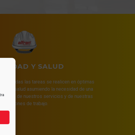
URIDAD Y SALUD
a que todas las tareas se realicen en óptimas
idad y salud asumiendo la necesidad de una
tra
 calidad de nuestros servicios y de nuestras
condiciones de trabajo.