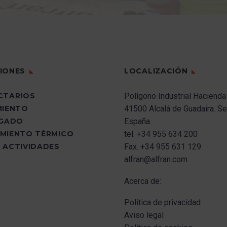
IONES
LOCALIZACIÓN
CTARIOS
Polígono Industrial Hacienda
MIENTO
41500 Alcalá de Guadaira.
Sev
UGADO
España.
MIENTO TÉRMICO
tel.
+34 955 634 200
 ACTIVIDADES
Fax.
+34 955 631 129
alfran@alfran.com
Acerca de:
Politica de privacidad
Aviso legal