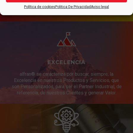
Política de cookies
Politica De Privacidad
Aviso legal
EXCELENCIA
alfran® se caracteriza por buscar, siempre, la
Excelencia en nuestros Productos y Servicios, que
son Personalizados, para ser el Partner Industrial, de
referencia, de nuestros Clientes y generar Valor.