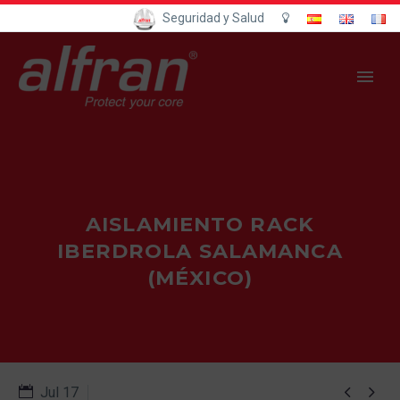
Seguridad y Salud
AISLAMIENTO RACK
IBERDROLA SALAMANCA
(MÉXICO)


Jul 17