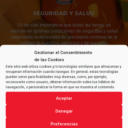
SEGURIDAD Y SALUD
Es de vital importancia que todas las tareas se
realicen en óptimas condiciones de seguridad y salud
asumiendo la necesidad de una mejora continua de la
calidad de nuestros servicios y de nuestras
condiciones de trabajo.
Gestionar el Consentimiento
de las Cookies
Este sitio web utiliza cookies y/o tecnologías similares que almacenan y
recuperan información cuando navegas. En general, estas tecnologías
CONTACTA CON
ALFRAN®
pueden servir para finalidades muy diversas, como, por ejemplo,
PARA CUALQUIER CONSULTA
reconocerte como usuario, obtener información sobre tus hábitos de
RELACIONADA CON TU
navegación, o personalizar la forma en que se muestra el contenido.
PROYECTO
.
Aceptar
Denegar
Preferencias
CONTACTAR