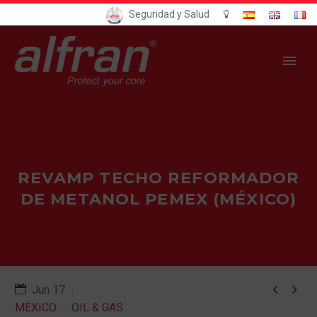
Seguridad y Salud
REVAMP TECHO REFORMADOR
DE METANOL PEMEX (MÉXICO)


Jun 17
MÉXICO
OIL & GAS