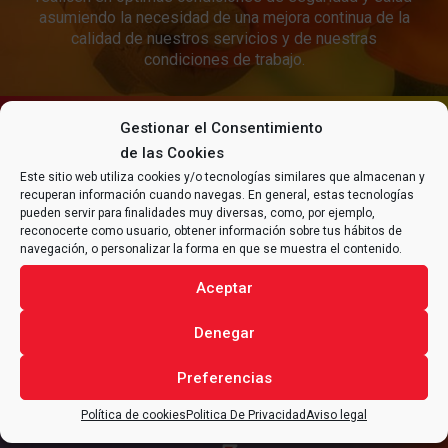
asumiendo la necesidad de una mejora continua de la
calidad de nuestros servicios y de nuestras
condiciones de trabajo.
Gestionar el Consentimiento
CONTACTA CON
ALFRAN®
de las Cookies
PARA CUALQUIER CONSULTA
Este sitio web utiliza cookies y/o tecnologías similares que almacenan y
RELACIONADA CON TU
recuperan información cuando navegas. En general, estas tecnologías
pueden servir para finalidades muy diversas, como, por ejemplo,
PROYECTO
.
reconocerte como usuario, obtener información sobre tus hábitos de
navegación, o personalizar la forma en que se muestra el contenido.
Aceptar
CONTACTAR
Denegar
Preferencias
Política de cookies
Politica De Privacidad
Aviso legal