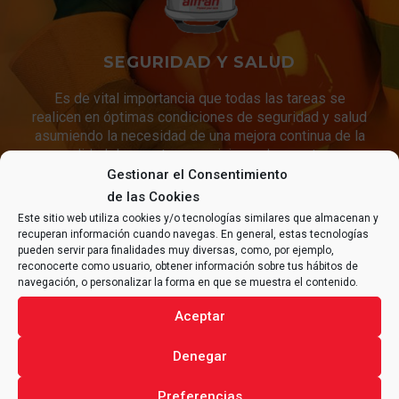
SEGURIDAD Y SALUD
Es de vital importancia que todas las tareas se
realicen en óptimas condiciones de seguridad y salud
asumiendo la necesidad de una mejora continua de la
calidad de nuestros servicios y de nuestras
condiciones de trabajo.
Gestionar el Consentimiento
de las Cookies
Este sitio web utiliza cookies y/o tecnologías similares que almacenan y
recuperan información cuando navegas. En general, estas tecnologías
CONTACTA CON
ALFRAN®
pueden servir para finalidades muy diversas, como, por ejemplo,
reconocerte como usuario, obtener información sobre tus hábitos de
PARA CUALQUIER CONSULTA
navegación, o personalizar la forma en que se muestra el contenido.
RELACIONADA CON TU
PROYECTO
.
Aceptar
Denegar
Preferencias