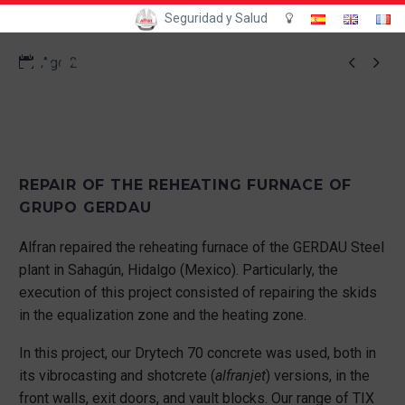
Seguridad y Salud


Ago 21
REPAIR OF THE REHEATING FURNACE OF
GRUPO GERDAU
Alfran repaired the reheating furnace of the GERDAU Steel
plant in Sahagún, Hidalgo (Mexico). Particularly, the
execution of this project consisted of repairing the skids
in the equalization zone and the heating zone.
In this project, our Drytech 70 concrete was used, both in
its vibrocasting and shotcrete (
alfranjet
) versions, in the
front walls, exit doors, and vault blocks. Our range of TIX