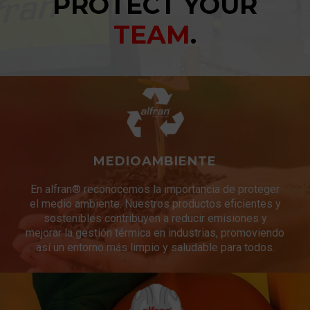
PROTECT YOUR
TEAM
.
MEDIOAMBIENTE
En alfran® reconocemos la importancia de proteger
el medio ambiente. Nuestros productos eficientes y
sostenibles contribuyen a reducir emisiones y
mejorar la gestión térmica en industrias, promoviendo
así un entorno más limpio y saludable para todos.