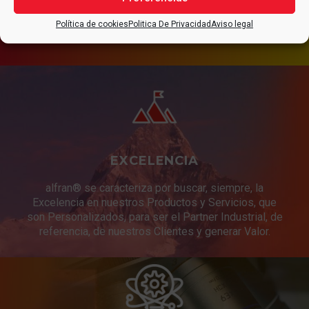
CONTACTAR
Política de cookies
Politica De Privacidad
Aviso legal
EXCELENCIA
alfran® se caracteriza por buscar, siempre, la
Excelencia en nuestros Productos y Servicios, que
son Personalizados, para ser el Partner Industrial, de
referencia, de nuestros Clientes y generar Valor.