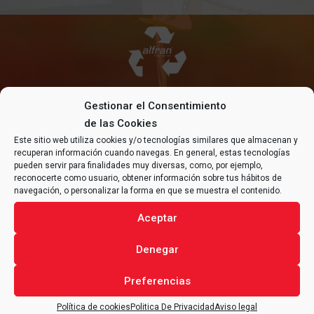
MEDIOAMBIENTE
Gestionar el Consentimiento
de las Cookies
En alfran® reconocemos la importancia de proteger
Este sitio web utiliza cookies y/o tecnologías similares que almacenan y
el medio ambiente. Nuestros productos eficientes y
recuperan información cuando navegas. En general, estas tecnologías
sostenibles contribuyen a reducir emisiones y
pueden servir para finalidades muy diversas, como, por ejemplo,
mejorar la gestión térmica en industrias, promoviendo
reconocerte como usuario, obtener información sobre tus hábitos de
así un entorno más limpio y saludable para todos.
navegación, o personalizar la forma en que se muestra el contenido.
Aceptar
Denegar
Preferencias
SEGURIDAD Y SALUD
Política de cookies
Politica De Privacidad
Aviso legal