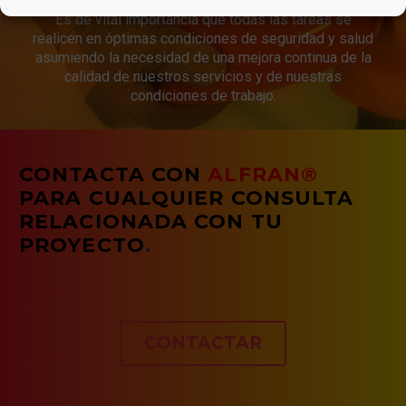
Es de vital importancia que todas las tareas se
realicen en óptimas condiciones de seguridad y salud
asumiendo la necesidad de una mejora continua de la
calidad de nuestros servicios y de nuestras
condiciones de trabajo.
CONTACTA CON
ALFRAN®
PARA CUALQUIER CONSULTA
RELACIONADA CON TU
PROYECTO
.
CONTACTAR