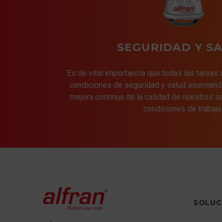
SEGURIDAD Y S
Es de vital importancia que todas las tareas
condiciones de seguridad y salud asumiend
mejora continua de la calidad de nuestros s
condiciones de trabajo
SOLUC