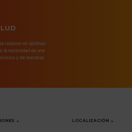
ALUD
 se realicen en óptimas
o la necesidad de una
ervicios y de nuestras
.
IONES
LOCALIZACIÓN