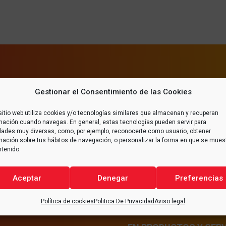
Gestionar el Consentimiento de las Cookies
sitio web utiliza cookies y/o tecnologías similares que almacenan y recuperan
mación cuando navegas. En general, estas tecnologías pueden servir para
idades muy diversas, como, por ejemplo, reconocerte como usuario, obtener
mación sobre tus hábitos de navegación, o personalizar la forma en que se mues
ntenido.
I+D+i
Aceptar
Denegar
Preferencias
Apostamos por el desarrollo tecn
Política de cookies
Politica De Privacidad
Aviso legal
INNOVACIÓN CON