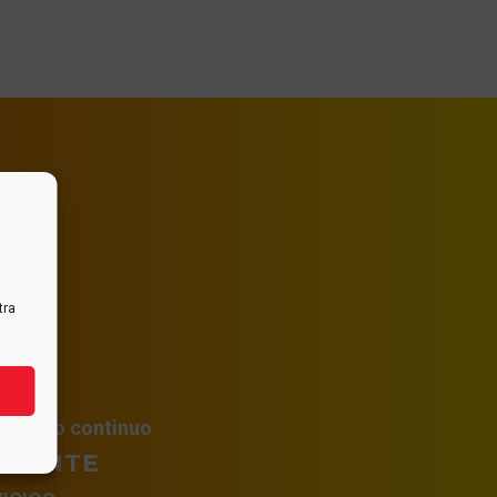
tra
ológico continuo
STANTE