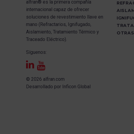
alfran®
es la primera compañía
REFRA
internacional capaz de ofrecer
AISLA
s
oluciones de revestimiento llave en
IGNIF
mano (Refractarios, Ignifugado,
TRATA
Aislamiento, Tratamiento Térmico y
OTRAS
Traceado Eléctrico).
Síguenos:
© 2026 alfran.com
Desarrollado por
Inficon Global