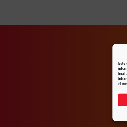
Este 
infor
final
infor
el co