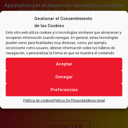
Apostamos por el desarrollo tecnológico continuo
INNOVACIÓN CONSTANTE
EN PRODUCTOS Y SERVICIOS
Gestionar el Consentimiento
de las Cookies
Este sitio web utiliza cookies y/o tecnologías similares que almacenan y
recuperan información cuando navegas. En general, estas tecnologías
pueden servir para finalidades muy diversas, como, por ejemplo,
reconocerte como usuario, obtener información sobre tus hábitos de
navegación, o personalizar la forma en que se muestra el contenido.
CONTACTA CON
ALFRAN®
Aceptar
PARA CUALQUIER CONSULTA
Denegar
RELACIONADA CON TU
PROYECTO
.
Preferencias
Política de cookies
Politica De Privacidad
Aviso legal
CONTACTAR