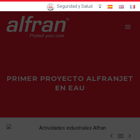
Seguridad y Salud
PRIMER PROYECTO ALFRANJET
EN EAU


