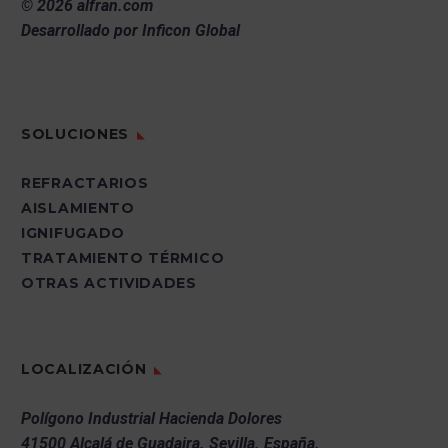
© 2026 alfran.com
BENEFICIOS OPERATIVOS DE
Desarrollado por
Inficon Global
ALFRANJET®
Seguridad
: La reducción de personal
en el proceso de instalación
disminuye el riesgo de accidentes,
SOLUCIONES
reduciendo casi a la mitad la
cantidad de operarios respecto al
REFRACTARIOS
vibrocolado.
AISLAMIENTO
Velocidad de aplicación
: Alfranjet®
IGNIFUGADO
permite aplicar hormigón refractario
TRATAMIENTO TÉRMICO
con rapidez y eficiencia, lo que
OTRAS ACTIVIDADES
reduce los tiempos de inactividad en
plantas que dependen de ciclos de
producción continuos.
LOCALIZACIÓN
Durabilidad y resistencia
: Los
revestimientos aplicados con
Polígono Industrial Hacienda Dolores
Alfranjet® resisten la abrasión, el
41500 Alcalá de Guadaira.
Sevilla.
España.