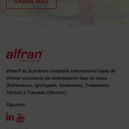
SABER MÁS
específicos, logrando una aplicación
precisa a alta velocidad. A diferencia de
los métodos tradicionales, el
shotcrete
por vía húmeda genera mucho menos
polvo, mejorando las condiciones de
trabajo
.
El sistema
Alfranjet®
está especialmente
optimizado para asegurar un
empaquetamiento superior del material, lo
alfran®
es la primera compañía internacional capaz de
que resulta en una menor porosidad y una
ofrecer s
oluciones de revestimiento llave en mano
mayor resistencia tanto a nivel mecánico
(Refractarios, Ignifugado, Aislamiento, Tratamiento
como térmico. Esto es crucial para
Térmico y Traceado Eléctrico).
aplicaciones en las que el revestimiento
refractario está sometido a condiciones
Síguenos:
extremas, como en hornos industriales o
plantas cementeras​.