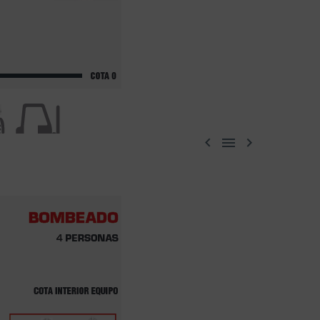


