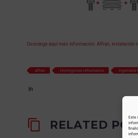
Descarga aquí más información: Alfran, instalación
alfran
Hormigones refractarios
Ingeniería
Este 
RELATED POS
infor
final
infor