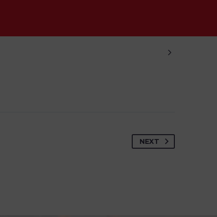

NEXT