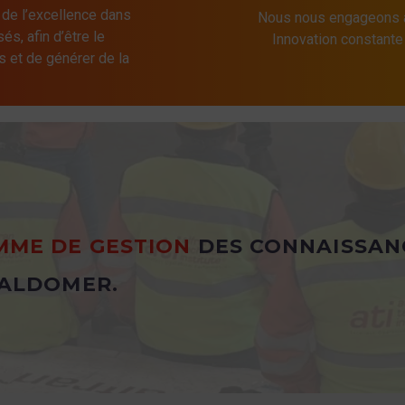
 de l’excellence dans
Nous nous engageons à
és, afin d’être le
Innovation constant
s et de générer de la
ME DE GESTION
DES CONNAISSAN
ALDOMER.