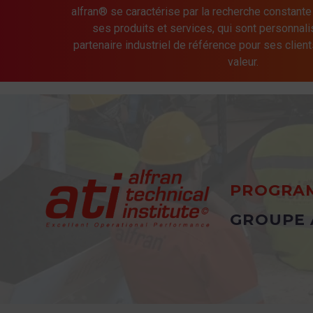
alfran® se caractérise par la recherche constante
ses produits et services, qui sont personnalis
partenaire industriel de référence pour ses client
valeur.
PROGRAM
GROUPE 