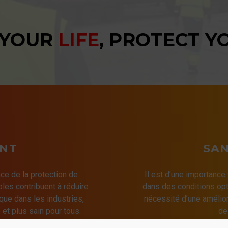
 YOUR
LIFE
, PROTECT 
NT
SAN
ce de la protection de
Il est d’une importance
bles contribuent à réduire
dans des conditions opt
que dans les industries,
nécessité d’une amélior
 et plus sain pour tous.
de