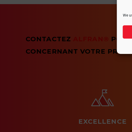
We us
CONTACTEZ
ALFRAN®
POUR
CONCERNANT VOTRE PROJE
EXCELLENCE