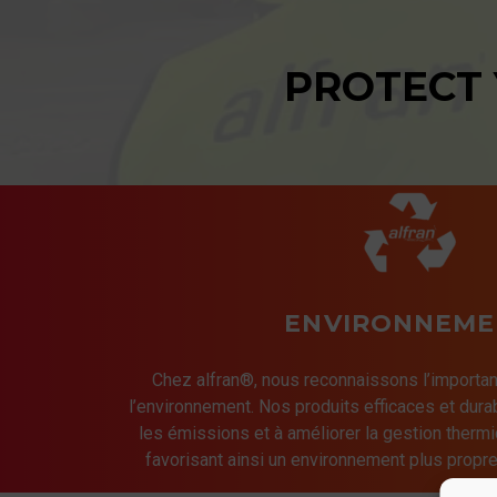
PROTECT
ENVIRONNEME
Chez alfran®, nous reconnaissons l’importan
l’environnement. Nos produits efficaces et dura
les émissions et à améliorer la gestion thermi
favorisant ainsi un environnement plus propre