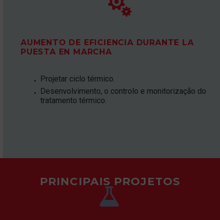


AUMENTO DE EFICIENCIA DURANTE LA
PUESTA EN MARCHA
Projetar ciclo térmico.
Desenvolvimento, o controlo e monitorização do
tratamento térmico.
PRINCIPAIS PROJETOS

