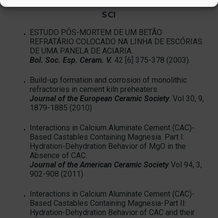
SCI
ESTUDO PÓS-MORTEM DE UM BETÃO
REFRATÁRIO COLOCADO NA LINHA DE ESCÓRIAS
DE UMA PANELA DE ACIARIA.
Bol
. Soc. Esp. Ceram. V.
42 [6] 375-378 (2003).
Build-up formation and corrosion of monolithic
refractories in cement kiln preheaters.
Journal
of the European Ceramic Society
. Vol 30, 9,
1879-1885 (2010)
Interactions in Calcium Aluminate Cement (CAC)-
Based Castables Containing Magnesia. Part I:
Hydration-Dehydration Behavior of MgO in the
Absence of CAC.
Journal of the American Ceramic Society
Vol 94, 3,
902-908 (2011)
Interactions in Calcium Aluminate Cement (CAC)-
Based Castables Containing Magnesia-Part II:
Hydration-Dehydration Behavior of CAC and their