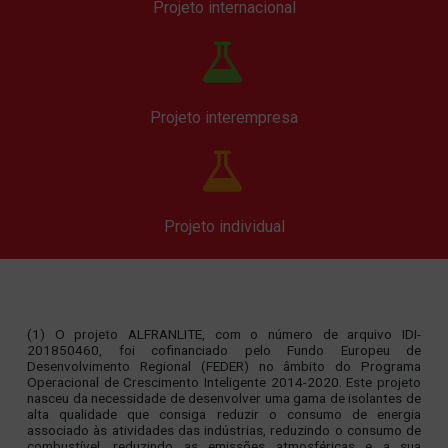
Projeto internacional


Projeto interempresa


Projeto individual
(1) O projeto ALFRANLITE, com o número de arquivo IDI-
201850460, foi cofinanciado pelo Fundo Europeu de
Desenvolvimento Regional (FEDER) no âmbito do Programa
Operacional de Crescimento Inteligente 2014-2020. Este projeto
nasceu da necessidade de desenvolver uma gama de isolantes de
alta qualidade que consiga reduzir o consumo de energia
associado às atividades das indústrias, reduzindo o consumo de
combustível, reduzindo as emissões atmosféricas e a sua