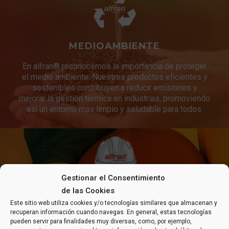
MEDIOAMBIENTE
En alfran® reconocemos la importancia de proteger
el medio ambiente. Nuestros productos eficientes y
sostenibles contribuyen a reducir emisiones y
mejorar la gestión térmica en industrias, promoviendo
así un entorno más limpio y saludable para todos.
Gestionar el Consentimiento
SEGURIDAD Y SALUD
de las Cookies
Este sitio web utiliza cookies y/o tecnologías similares que almacenan y
Es de vital importancia que todas las tareas se
recuperan información cuando navegas. En general, estas tecnologías
pueden servir para finalidades muy diversas, como, por ejemplo,
realicen en óptimas condiciones de seguridad y salud