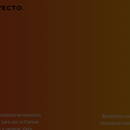
YECTO
.
xcelencia en nuestros
Apostamos por
para ser el Partner
Innovación c
s y generar Valor.