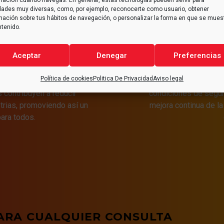
mación cuando navegas. En general, estas tecnologías pueden servir para
idades muy diversas, como, por ejemplo, reconocerte como usuario, obtener
mación sobre tus hábitos de navegación, o personalizar la forma en que se mues
ntenido.
TE
SEG
Aceptar
Denegar
Preferencias
Política de cookies
Politica De Privacidad
Aviso legal
teger el medio ambiente.
Es de vital importanci
 contribuyen a reducir
condiciones de segur
trias, promoviendo así un
mejora continua de la
ara todos.
ARA CUALQUIER CONSULTA