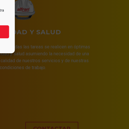
tra
URIDAD Y SALUD
a que todas las tareas se realicen en óptimas
idad y salud asumiendo la necesidad de una
 calidad de nuestros servicios y de nuestras
condiciones de trabajo.
CONTACTAR