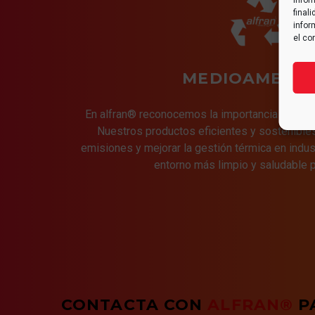
infor
final
infor
el co
MEDIOAMBIEN
En alfran® reconocemos la importancia de pro
Nuestros productos eficientes y sostenibles
emisiones y mejorar la gestión térmica en indus
entorno más limpio y saludable p
CONTACTA CON
ALFRAN®
P