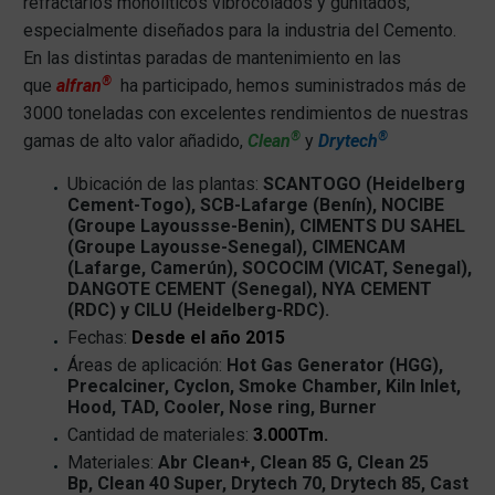
refractarios monolíticos vibrocolados y gunitados,
especialmente diseñados para la industria del Cemento.
En las distintas paradas de mantenimiento en las
®
que
alfran
ha participado, hemos suministrados más de
3000 toneladas con excelentes rendimientos de nuestras
®
®
gamas de alto valor añadido,
Clean
y
Drytech
Ubicación de las plantas:
SCANTOGO (Heidelberg
Cement-Togo), SCB-Lafarge (Benín), NOCIBE
(Groupe Layoussse-Benin), CIMENTS DU SAHEL
(Groupe Layousse-Senegal), CIMENCAM
(Lafarge, Camerún), SOCOCIM (VICAT, Senegal),
DANGOTE CEMENT (Senegal), NYA CEMENT
(RDC) y CILU (Heidelberg-RDC).
Fechas:
Desde el año 2015
Áreas de aplicación:
Hot Gas Generator (HGG),
Precalciner, Cyclon, Smoke Chamber, Kiln Inlet,
Hood, TAD, Cooler, Nose ring, Burner
Cantidad de materiales:
3.000Tm.
Materiales:
Abr Clean+, Clean 85 G, Clean 25
Bp, Clean 40 Super, Drytech 70, Drytech 85, Cast