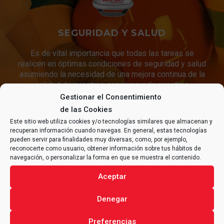
SEGURIDAD Y SALUD
Es de vital importancia que todas las tareas se
realicen en óptimas condiciones de seguridad y salud
asumiendo la necesidad de una mejora continua de la
calidad de nuestros servicios y de nuestras
condiciones de trabajo.
Gestionar el Consentimiento
de las Cookies
Este sitio web utiliza cookies y/o tecnologías similares que almacenan y
recuperan información cuando navegas. En general, estas tecnologías
CONTACTA CON
ALFRAN®
pueden servir para finalidades muy diversas, como, por ejemplo,
reconocerte como usuario, obtener información sobre tus hábitos de
PARA CUALQUIER CONSULTA
navegación, o personalizar la forma en que se muestra el contenido.
RELACIONADA CON TU
PROYECTO
.
Aceptar
Denegar
Preferencias