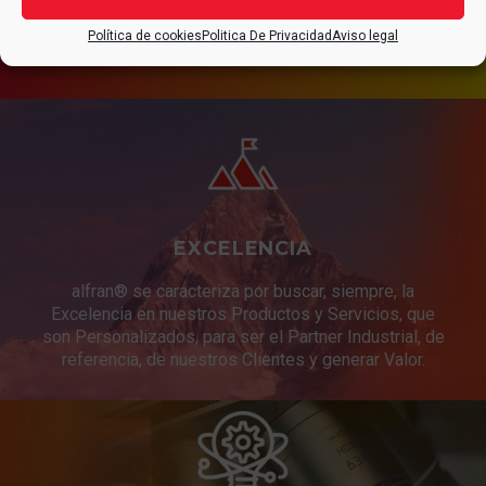
CONTACTAR
Política de cookies
Politica De Privacidad
Aviso legal
EXCELENCIA
alfran® se caracteriza por buscar, siempre, la
Excelencia en nuestros Productos y Servicios, que
son Personalizados, para ser el Partner Industrial, de
referencia, de nuestros Clientes y generar Valor.