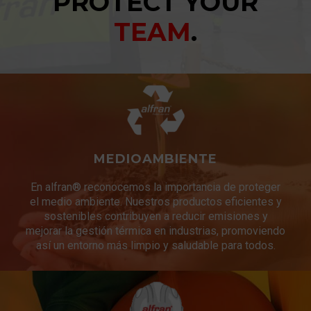
PROTECT YOUR
TEAM
.
MEDIOAMBIENTE
En alfran® reconocemos la importancia de proteger
el medio ambiente. Nuestros productos eficientes y
sostenibles contribuyen a reducir emisiones y
mejorar la gestión térmica en industrias, promoviendo
así un entorno más limpio y saludable para todos.