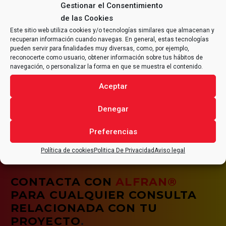
Gestionar el Consentimiento
de las Cookies
Este sitio web utiliza cookies y/o tecnologías similares que almacenan y
recuperan información cuando navegas. En general, estas tecnologías
pueden servir para finalidades muy diversas, como, por ejemplo,
reconocerte como usuario, obtener información sobre tus hábitos de
navegación, o personalizar la forma en que se muestra el contenido.
SEGURIDAD Y SALUD
Aceptar
Es de vital importancia que todas las tareas se
realicen en óptimas condiciones de seguridad y salud
Denegar
asumiendo la necesidad de una mejora continua de la
calidad de nuestros servicios y de nuestras
Preferencias
condiciones de trabajo.
Política de cookies
Politica De Privacidad
Aviso legal
CONTACTA CON
ALFRAN®
PARA CUALQUIER CONSULTA
RELACIONADA CON TU
PROYECTO
.