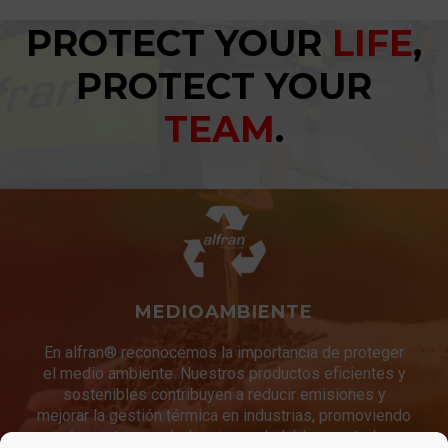
PROTECT YOUR
LIFE
,
PROTECT YOUR
TEAM
.
MEDIOAMBIENTE
En alfran® reconocemos la importancia de proteger
el medio ambiente. Nuestros productos eficientes y
sostenibles contribuyen a reducir emisiones y
mejorar la gestión térmica en industrias, promoviendo
así un entorno más limpio y saludable para todos.