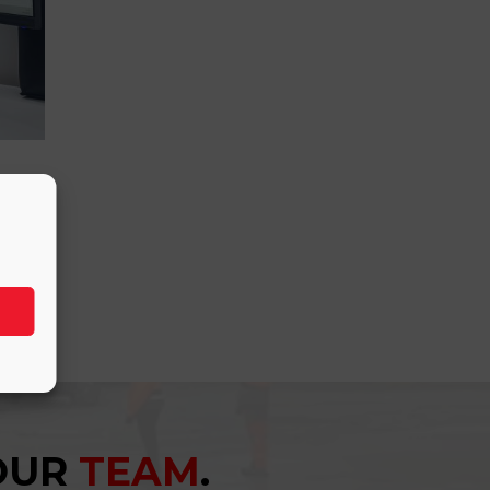
YOUR
TEAM
.