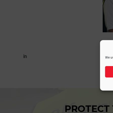
We us
PROTECT