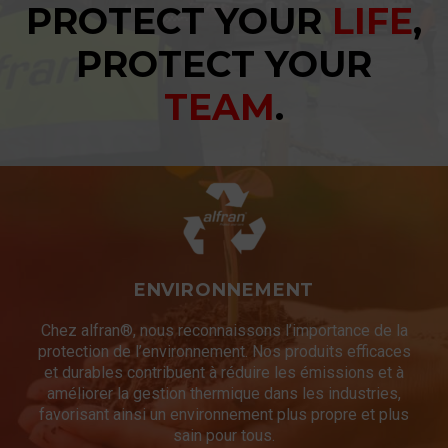
PROTECT YOUR
LIFE
,
PROTECT YOUR
TEAM
.
ENVIRONNEMENT
Chez alfran®, nous reconnaissons l’importance de la
protection de l’environnement. Nos produits efficaces
et durables contribuent à réduire les émissions et à
améliorer la gestion thermique dans les industries,
favorisant ainsi un environnement plus propre et plus
sain pour tous.