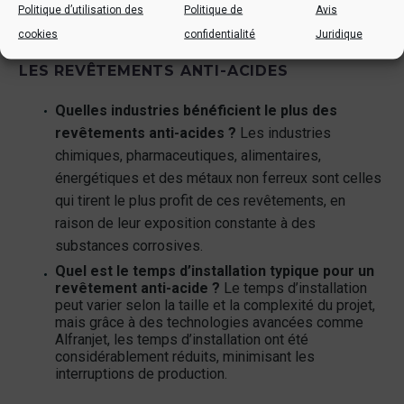
Politique d’utilisation des
Politique de
Avis
cookies
confidentialité
Juridique
QUESTIONS FRÉQUEMMENT POSÉES SUR
LES REVÊTEMENTS ANTI-ACIDES
Quelles industries bénéficient le plus des
revêtements anti-acides ?
Les industries
chimiques, pharmaceutiques, alimentaires,
énergétiques et des métaux non ferreux sont celles
qui tirent le plus profit de ces revêtements, en
raison de leur exposition constante à des
substances corrosives.
Quel est le temps d’installation typique pour un
revêtement anti-acide ?
Le temps d’installation
peut varier selon la taille et la complexité du projet,
mais grâce à des technologies avancées comme
Alfranjet, les temps d’installation ont été
considérablement réduits, minimisant les
interruptions de production.