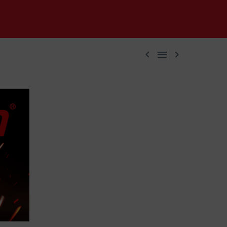


