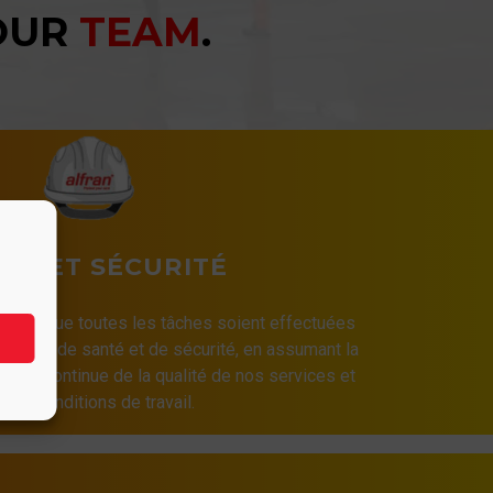
YOUR
TEAM
.
TÉ ET SÉCURITÉ
 vitale que toutes les tâches soient effectuées
imales de santé et de sécurité, en assumant la
ation continue de la qualité de nos services et
 nos conditions de travail.