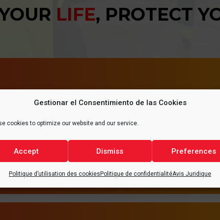
 YOUR
LIFE
, PROTECT 
Gestionar el Consentimiento de las Cookies
NT
SAN
e cookies to optimize our website and our service.
ce de la protection de
Il est d’une importance
Accept
Dismiss
Preferences
bles contribuent à réduire
dans des conditions opt
que dans les industries,
nécessité d’une amélior
Politique d’utilisation des cookies
Politique de confidentialité
Avis Juridique
 et plus sain pour tous.
de