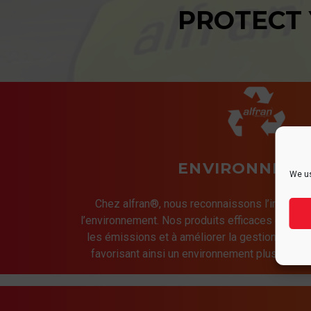
PROTECT
ENVIRONNEME
We us
Chez alfran®, nous reconnaissons l’importan
l’environnement. Nos produits efficaces et dura
les émissions et à améliorer la gestion thermi
favorisant ainsi un environnement plus propre