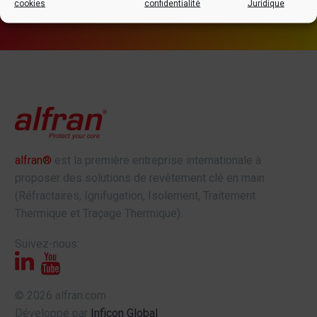
cookies
confidentialité
Juridique
alfran®
est la première entreprise internationale à
proposer des solutions de revêtement clé en main
(Réfractaires, Ignifugation, Isolement, Traitement
Thermique et Traçage Thermique).
Suivez-nous:
© 2026 alfran.com
Développé par
Inficon Global