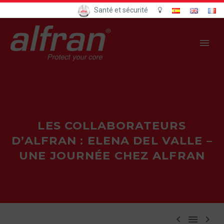
Santé et sécurité
LES COLLABORATEURS
D’ALFRAN : ELENA DEL VALLE –
UNE JOURNÉE CHEZ ALFRAN


