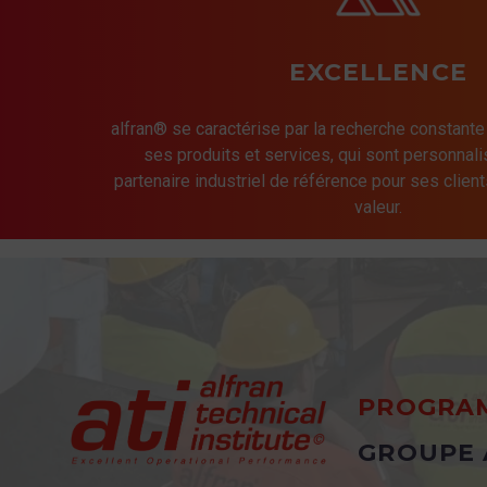
EXCELLENCE
alfran® se caractérise par la recherche constante
ses produits et services, qui sont personnalis
partenaire industriel de référence pour ses client
valeur.
PROGRAM
GROUPE 