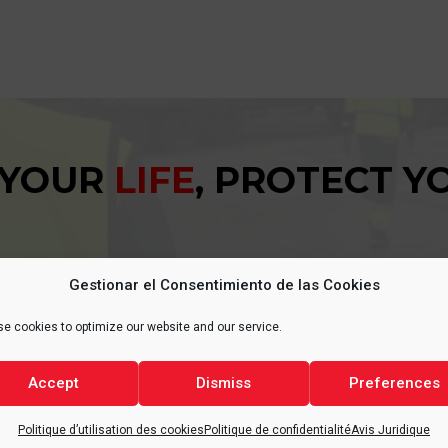
 YOUR
LIFE
, PROTECT 
Gestionar el Consentimiento de las Cookies
e cookies to optimize our website and our service.
Accept
Dismiss
Preferences
NT
SAN
Politique d’utilisation des cookies
Politique de confidentialité
Avis Juridique
ce de la protection de
Il est d’une importance