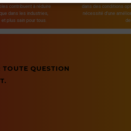
bles contribuent à réduire
dans des conditions opt
que dans les industries,
nécessité d’une amélior
 et plus sain pour tous.
de
 TOUTE QUESTION
T.