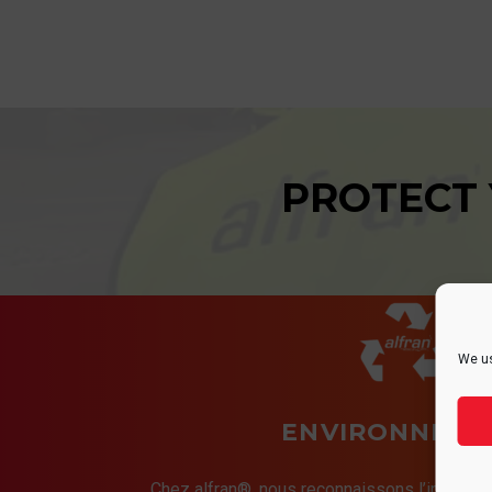
PROTECT
We us
ENVIRONNEME
Chez alfran®, nous reconnaissons l’importan