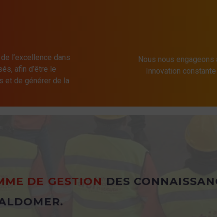
 de l’excellence dans
Nous nous engageons à
és, afin d’être le
Innovation constant
s et de générer de la
ME DE GESTION
DES CONNAISSAN
ALDOMER.