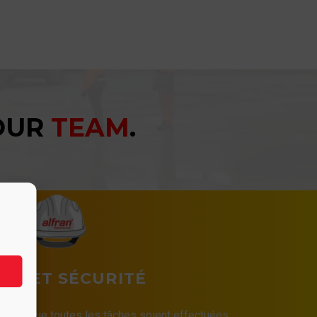
YOUR
TEAM
.
TÉ ET SÉCURITÉ
 vitale que toutes les tâches soient effectuées