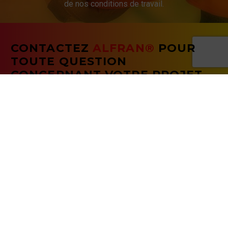
de nos conditions de travail.
CONTACTEZ
ALFRAN®
POUR
TOUTE QUESTION
CONCERNANT VOTRE PROJET.
CONTACTER