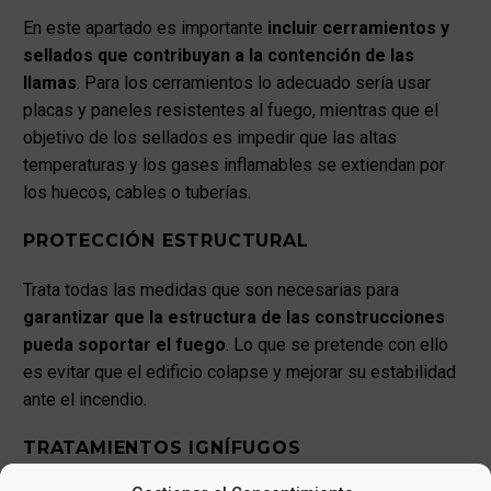
En este apartado es importante
incluir cerramientos y
sellados que contribuyan a la contención de las
llamas
. Para los cerramientos lo adecuado sería usar
placas y paneles resistentes al fuego, mientras que el
objetivo de los sellados es impedir que las altas
temperaturas y los gases inflamables se extiendan por
los huecos, cables o tuberías.
PROTECCIÓN ESTRUCTURAL
Trata todas las medidas que son necesarias para
garantizar que la estructura de las construcciones
pueda soportar el fuego
. Lo que se pretende con ello
es evitar que el edificio colapse y mejorar su estabilidad
ante el incendio.
TRATAMIENTOS IGNÍFUGOS