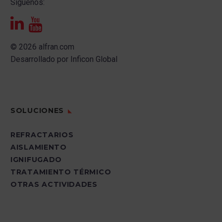
Síguenos:
José María Domínguez, Director General de
Refractarios Alfran
, habló sobre la
proyección internacional y del nuevo Plan
© 2026 alfran.com
Estratégico que se está ultimando. También
Desarrollado por
Inficon Global
destacó la importancia de trabajar en la
innovación a través de alianzas estratégicas,
y en la transformación digital.
SOLUCIONES
Tras las in
REFRACTARIOS
AISLAMIENTO
IGNIFUGADO
TRATAMIENTO TÉRMICO
OTRAS ACTIVIDADES