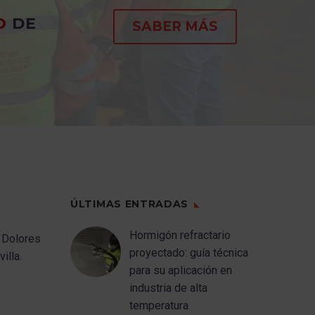
Colombia y Estados
ión del
Unidos de América.
O
DE
SABER MÁS
en
t quedó
la
 con el
penetrar
lado por
 resto
ta y muy
estra
o equipo
er
xico, lo
ÚLTIMAS ENTRADAS
estamos
Hormigón refractario
 Dolores
 que
proyectado: guía técnica
illa.
ar el
para su aplicación en
por
industria de alta
s!
temperatura