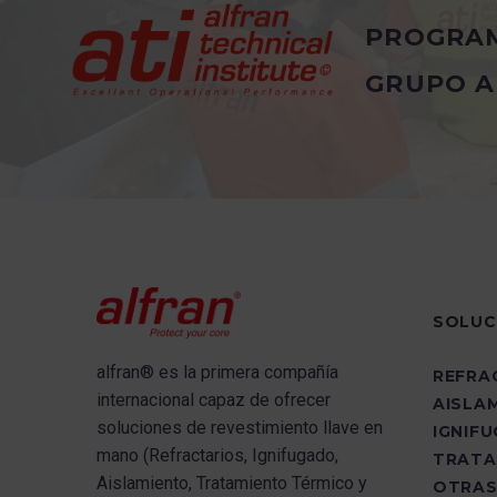
herramientas útiles para facilitar y orie
PROGRA
la instalación.
GRUPO A
La APP de Alfran está disponible para
operativos Android y iOS, por lo que s
descargar desde la
PlayStore
o la
AppS
respectivamente.
SOLUC
ALFRAN
alfran®
es la primera compañía
BRINDA
REFRA
internacional capaz de ofrecer
AISLA
INFORMACIÓN
s
oluciones de revestimiento llave en
IGNIF
mano (Refractarios, Ignifugado,
TRATA
PRECISA
Aislamiento, Tratamiento Térmico y
OTRAS