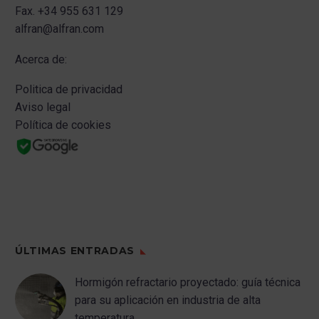
Fax.
+34 955 631 129
sin descuidar, en ningún caso, nuestro
Turbina de Gas I y II, Aerocondensador,
CONVENCIDOS DE QUE
alfran@alfran.com
compromiso con la seguridad,
Calderas I y II, Caldera Auxiliar, Cuarto
ENTRE TODOS
descansos, etc.
Eléctrico y Planta de Tratamiento de
PODEMOS HACER MÁS
Acerca de:
Aguas.
SOSTENIBLE EL
MUNDO QUE NOS
Politica de privacidad
Además, se realizaron la Protección
RODEA!
Aviso legal
de Cables mediante pintura ablativa.
Política de cookies
https://alfran.com/pf/iberdrola-
mexico/
ÚLTIMAS ENTRADAS
Hormigón refractario proyectado: guía técnica
para su aplicación en industria de alta
temperatura