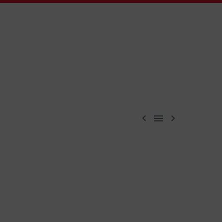


