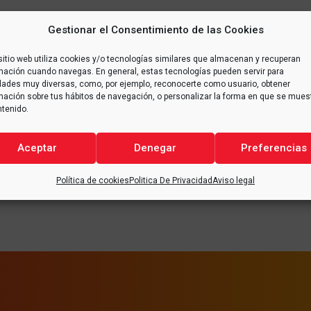
Gestionar el Consentimiento de las Cookies
sitio web utiliza cookies y/o tecnologías similares que almacenan y recuperan
mación cuando navegas. En general, estas tecnologías pueden servir para
idades muy diversas, como, por ejemplo, reconocerte como usuario, obtener
mación sobre tus hábitos de navegación, o personalizar la forma en que se mues
ntenido.
Aceptar
Denegar
Preferencias
Proyecto CERES
CEMEX Rugby S
(España)
2019
Política de cookies
Politica De Privacidad
Aviso legal
06 Sep 2021
03 May 2019
Orden y limpieza en el
Alfran, empresa 
trabajo
humos
22 Jun 2020
03 Sep 2020
En toda actividad laboral,
alfran
®
, como e
Revestimientos
Plan de Igualda
para conseguir un nivel de
con
Responsabi
Durante los pas
refractarios para
oportunidades e
seguridad aceptable,
Social Corpora
meses de enero
20 Abr 2020
18 Ene 2021
Calderas de Biomasa
mujeres y hombr
desde
alfran
consideramos
tomado la decis
febrero ha tenido
Grupo Aldomer
que es de vital importancia
luchar por conver
parada de