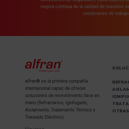
tecnología Mitsubishi
.
consolidar su
mejora continua de la calidad de nuestros s
crecimiento.
condiciones de trabajo
Aislamiento:
Ejecutamos los trabajos
de suministro e instalación de
materiales aislantes para tuberías y
equipos tanto en las Calderas como
en BOP (servicios auxiliares) y Turbina
de Vapor con diferentes materiales,
Lana de Roca, Fibra Cerámica, Aerogel,
Microporoso y Silicato de Calcio,
SOLUC
siendo 37.000 m2 aproximadamente la
superficie aislada.
alfran®
es la primera compañía
REFRA
internacional capaz de ofrecer
AISLA
Protección Pasiva
s
oluciones de revestimiento llave en
IGNIF
Contraincendios
: Realizamos los
mano (Refractarios, Ignifugado,
TRATA
trabajos de Suministro e Instalación
Aislamiento, Tratamiento Térmico y
OTRAS
de Sellados Ignífugos en las áreas
Traceado Eléctrico).
salas de controles y excitación de
Turbina de Gas I y II, Aerocondensador,