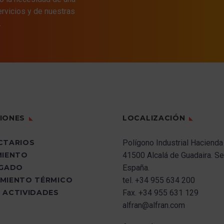
como desde hace más
mejora sustancia
deben estar en
gama de product
ervicios y de nuestras
de 100 años, nuestras
materia de segur
contacto con otros.
.
Además, contam
Soluciones en Alta
rendimientos.
En el caso de
un equipo de
Temperatura Industrial.
productos
colaboradores 
inflamables, usar
y preparado para
bidones metálicos
instalación de
con tapa contra
Refractarios,
incendios.
Aislamiento Tér
Las máquinas con
Fireproofing, pe
IONES
LOCALIZACIÓN
posibles pérdidas
también para el
deben tener un
desarrollo de ing
CTARIOS
Polígono Industrial Hacienda
sistema de recogida
de soluciones, 
MIENTO
41500 Alcalá de Guadaira.
Sev
y drenaje.
técnico y post-v
UGADO
España.
Actuar sobre los
generando más 
MIENTO TÉRMICO
tel.
+34 955 634 200
motivos por los que
empleos directo
 ACTIVIDADES
Fax.
+34 955 631 129
se acumulan
indirectos, lo qu
alfran@alfran.com
desechos.
convierte en una
referencia en el 