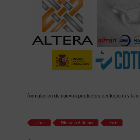
formulación de nuevos productos ecológicos y la cr
alfran
Filosofía Aldomer
i+d+i