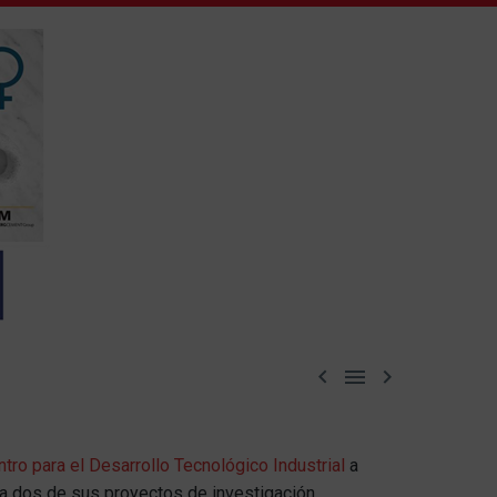



tro para el Desarrollo Tecnológico Industrial
a
 dos de sus proyectos de investigación