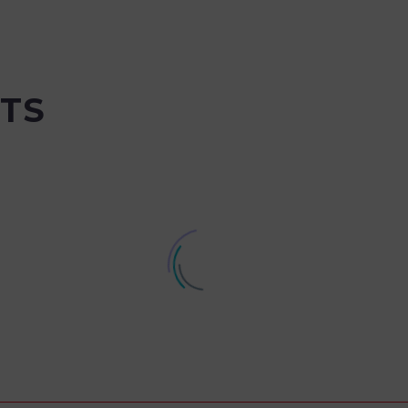
TS
¡Alfran pedaleando hacia
Asistencia de Al
de
el éxito!
UNITECR 2017