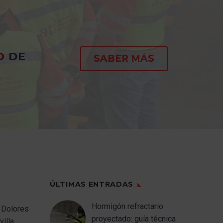
os a
todos
s en
sedes,
O
DE
mo
SABER MÁS
hace
,
lta
actories
n (WRA):
Position
ÚLTIMAS ENTRADAS
Hormigón refractario
 Dolores
proyectado: guía técnica
illa.