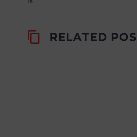
RELATED POS
Qué son los materiales refractarios
Un material refractario es aquel capaz 