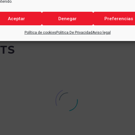
ntenido.
Aceptar
Denegar
Preferencias
Política de cookies
Politica De Privacidad
Aviso legal
TS
Alfranjet® y su aplicación de shotcrete por
Alfran apuesta p