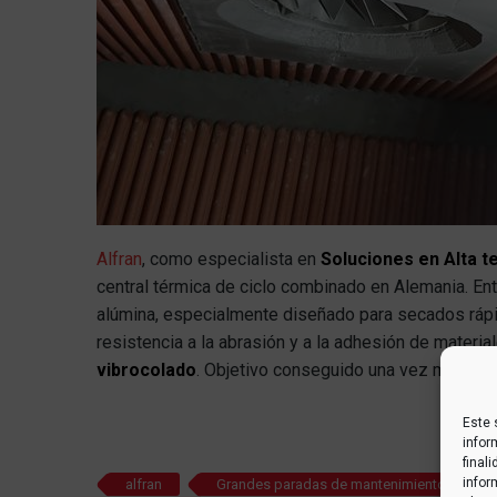
Alfran
, como especialista en
Soluciones en Alta 
central térmica de ciclo combinado en Alemania. En
alúmina, especialmente diseñado para secados rápi
resistencia a la abrasión y a la adhesión de mater
vibrocolado
. Objetivo conseguido una vez más,
CE
Este 
infor
final
infor
alfran
Grandes paradas de mantenimiento