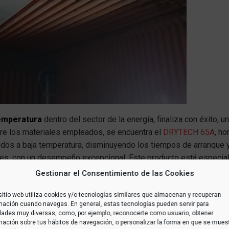
temperatura
dentro del sector de la energía, finaliza con éxito, 
tre los materiales empleados, se encuentra el
DRYTECH 65A
, h
dos a baja temperatura, disminuyendo los tiempos de arranque y
iales, con un desempeño excepcional. Este producto está especia
RO ACCIDENTES
y cliente satisfecho. ENHORABUENA a todo el
Gestionar el Consentimiento de las Cookies
sitio web utiliza cookies y/o tecnologías similares que almacenan y recuperan
mación cuando navegas. En general, estas tecnologías pueden servir para
idades muy diversas, como, por ejemplo, reconocerte como usuario, obtener
mación sobre tus hábitos de navegación, o personalizar la forma en que se mues
Hormigones refractarios
Paradas técnicas