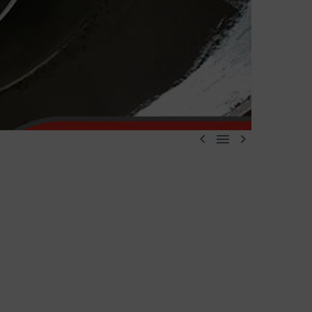


