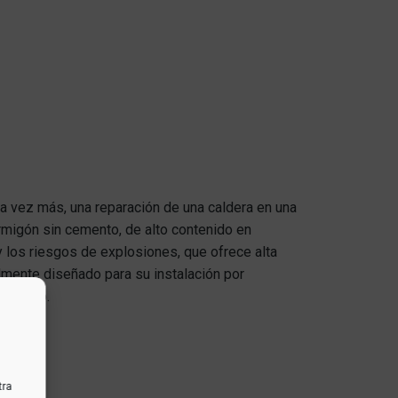
una vez más, una reparación de una caldera en una
ormigón sin cemento, de alto contenido en
 los riesgos de explosiones, que ofrece alta
lmente diseñado para su instalación por
 equipo.
tra