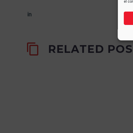
el co
RELATED POS