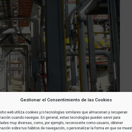
Gestionar el Consentimiento de las Cookies
sitio web utiliza cookies y/o tecnologías similares que almacenan y recuperan
mación cuando navegas. En general, estas tecnologías pueden servir para
idades muy diversas, como, por ejemplo, reconocerte como usuario, obtener
mación sobre tus hábitos de navegación, o personalizar la forma en que se mues