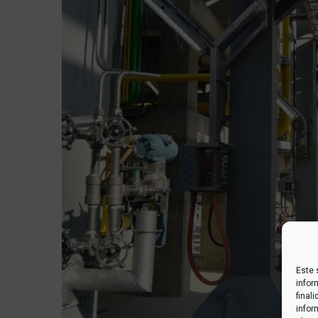
Este 
infor
final
infor