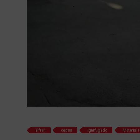
alfran
cepsa
Ignifugado
Material r