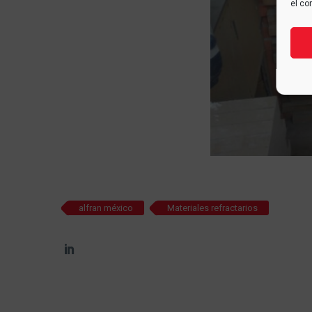
el co
alfran méxico
Materiales refractarios