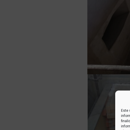
Este 
infor
final
infor