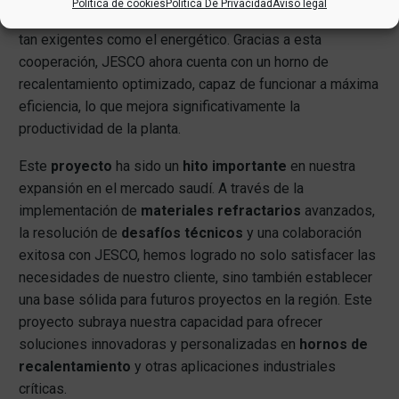
Política de cookies
Politica De Privacidad
Aviso legal
realización exitosa de proyectos complejos en sectores
tan exigentes como el energético. Gracias a esta
cooperación, JESCO ahora cuenta con un horno de
recalentamiento optimizado, capaz de funcionar a máxima
eficiencia, lo que mejora significativamente la
productividad de la planta.
Este
proyecto
ha sido un
hito importante
en nuestra
expansión en el mercado saudí. A través de la
implementación de
materiales refractarios
avanzados,
la resolución de
desafíos técnicos
y una colaboración
exitosa con JESCO, hemos logrado no solo satisfacer las
necesidades de nuestro cliente, sino también establecer
una base sólida para futuros proyectos en la región. Este
proyecto subraya nuestra capacidad para ofrecer
soluciones innovadoras y personalizadas en
hornos de
recalentamiento
y otras aplicaciones industriales
críticas.