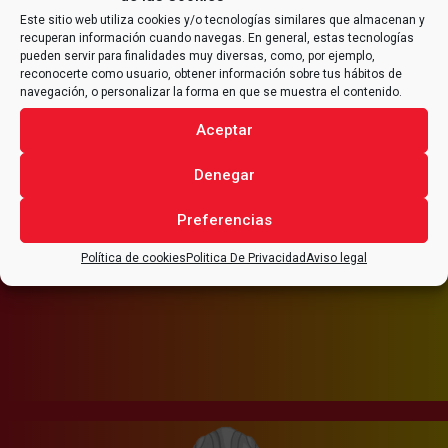
Este sitio web utiliza cookies y/o tecnologías similares que almacenan y
CONTACTA CON
ALFRAN®
recuperan información cuando navegas. En general, estas tecnologías
PARA CUALQUIER CONSULTA
pueden servir para finalidades muy diversas, como, por ejemplo,
reconocerte como usuario, obtener información sobre tus hábitos de
RELACIONADA CON TU
navegación, o personalizar la forma en que se muestra el contenido.
PROYECTO
.
Aceptar
Denegar
Preferencias
CONTACTAR
Política de cookies
Politica De Privacidad
Aviso legal