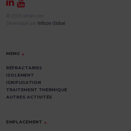
au vibro-bétonnage.
Vitesse d’application
: Alfranjet® permet
© 2026 alfran.com
une application rapide et efficace du béton
Développé par
Inficon Global
réfractaire, réduisant les temps d’arrêt
dans les usines à production continue.
MENU
20 Nov 2024
RÉFRACTAIRES
ISOLEMENT
IGNIFUGATION
TRAITEMENT THERMIQUE
AUTRES ACTIVITÉS
EMPLACEMENT