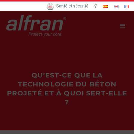
Santé et sécurité
QU’EST-CE QUE LA
TECHNOLOGIE DU BÉTON
PROJETÉ ET À QUOI SERT-ELLE
?