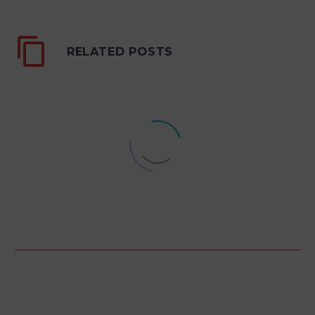
RELATED POSTS
Alfranjet® et son application de béton
réfractaire par projection humide
La projection par voie humide (shotcrete) a
révolutionné l’industrie des revêtements
réfractaires, en offrant une solution efficace pour