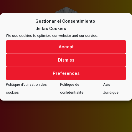
Gestionar el Consentimiento
de las Cookies
We use cookies to optimize our website and our service.
SÉCURITÉ
Accept
Dismiss
Il est de la plus grande importance que toutes les
tâches soient faites dans de conditions
Preferences
optimales de sécurité et la santé, nous
compromettant à une amélioration continue de
Politique d’utilisation des
Politique de
Avis
la qualité de nos services et nos conditions de
cookies
confidentialité
Juridique
travail.